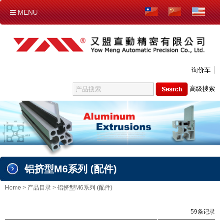
MENU
公司介绍
产品目录
新产品
下载区
电子型录
联系我们
询价车
铝挤型M4系列
高级搜索
铝挤型M4系列 (配件)
铝挤型M6系列
铝挤型M6系列 (配件)
铝挤型M6脚座支撑垫片
铝挤型M8系列
铝挤型M6系列 (配件)
铝挤型M8系列 (配件)
铝挤型M8脚座支撑垫片
Home
>
产品目录
>
铝挤型M6系列 (配件)
圆管系列
59条记录
TEST