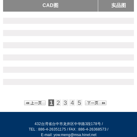
CAD图
实品图
吊桿箱系列
简易滑台系列
安全护网
铝挤型L系列
特殊铝挤型
抽屉滑轨
输送机铝挤型
平面输送铝挤型
腳架
尼龍萬向腳架
尼龍重型腳架
1
2
3
4
5
防滑黑色腳架
防滑鍍鋅腳架
高鋼性鋁合金腳架
432台湾省台中市龙井区中华路3段178号 /
高鋼性鋁合金避震腳架
TEL : 886-4-26351175 / FAX : 886-4-26368573 /
E-mail:
yow.meng@msa.hinet.net