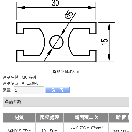
吊桿箱系列
簡易滑台系列
安全護網
鋁擠型L系列
特殊擠型
抽屜滑軌
輸送機鋁擠型
平面輸送鋁擠型
點小圖放大圖
腳架
產品名稱 : M6 系列
尼龍萬向腳架
產品型號 : AF1530-6
數量 :
尼龍重型腳架
防滑黑色腳架
產品介紹
防滑鍍鋅腳架
高鋼性鋁合金腳架
材質
陽極處理
斷面積二次
斷 面 
高鋼性鋁合金避震腳架
4
4
Ix= 0.705 x10
mm
A6N01S-T5
10~15μm
247.256m