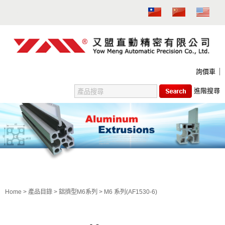
MENU
關於我們
產品目錄
新產品
下載區
電子型錄
聯絡我們
詢價車
鋁擠型M4系列
進階搜尋
鋁擠型M4系列 (配件)
鋁擠型M6系列
鋁擠型M6系列 (配件)
鋁擠型M6腳座支撐墊片
鋁擠型M8系列
M6 系列
鋁擠型M8系列 (配件)
鋁擠型M8腳座支撐墊片
Home
>
產品目錄
>
鋁擠型M6系列
> M6 系列(AF1530-6)
圓管系列
圓管系列範例示意圖